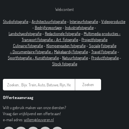
Webcontent
Studiofotografie
-
Architectuurfotografie
-
Interieurfotografie
-
Videoproductie
-
Bedrijfsreportage
-
Industrie
fotografie
-
Landschapsfotografie
-
Redactionele fotografie
-
Multimedia producties -
T
ransport Fotografie -
Art
Fotografie
-
Projectfotografie
Culinaire Fotografie
-
Klompenpaden fotografie
-
Sociale
Fotografie
-
Documentaire
Fotografie
-
Makelaardij Fotografie
-
Travel Fotografie
-
Sportfotografie -
Kunstfotografie
-
Natuurfotografie
-
Productfotografie
-
Stock fotografie
Zoeken
Offerteaanvraag
Wilt u gebruik maken van onze diensten?
Vraag dan vrijblijvend een offerte aan!
e-mail adres:
willem@leuveren.nl