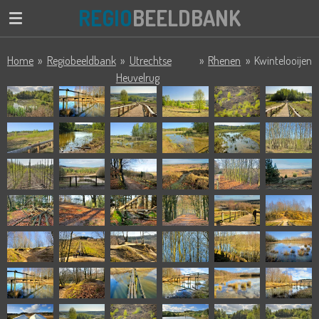
REGIO
BEELDBANK
Ga
direct
naar
Home
»
Regiobeeldbank
»
Utrechtse
»
Rhenen
»
Kwintelooijen
de
Heuvelrug
hoofdinhoud