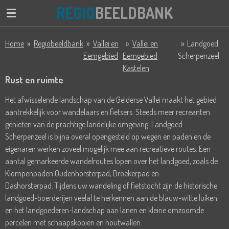
REGIO
BEELDBANK
Ga
direct
naar
Home
»
Regiobeeldbank
»
Vallei en
»
Vallei en
»
Landgoed
de
Eemgebied
Eemgebied
Scherpenzeel
hoofdinhoud
Kastelen
Rust en ruimte
Het afwisselende landschap van de Gelderse Vallei maakt het gebied
aantrekkelijk voor wandelaars en fietsers. Steeds meer recreanten
genieten van de prachtige landelijke omgeving.
Landgoed
Scherpenzeel is bijna overal opengesteld op wegen en paden en de
eigenaren werken zoveel mogelijk mee aan recreatieve routes. Een
aantal gemarkeerde wandelroutes lopen over het landgoed, zoals de
Klompenpaden Oudenhorsterpad, Broekerpad en
Dashorsterpad.
Tijdens uw wandeling of fietstocht zijn de historische
landgoed-boerderijen veelal te herkennen aan de blauw-witte luiken,
en het landgoederen-landschap aan lanen en kleine omzoomde
percelen met schaapskooien en houtwallen.