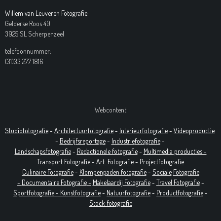
Willem van Leuveren Fotografie
Gelderse Roos 40
3925 SL Scherpenzeel
telefoonnummer:
(31)33 277 1816
Webcontent
Studiofotografie
-
Architectuurfotografie
-
Interieurfotografie
-
Videoproductie
-
Bedrijfsreportage
-
Industrie
fotografie
-
Landschapsfotografie
-
Redactionele fotografie
-
Multimedia producties -
T
ransport Fotografie -
Art
Fotografie
-
Projectfotografie
Culinaire Fotografie
-
Klompenpaden fotografie
-
Sociale
Fotografie
-
Documentaire
Fotografie
-
Makelaardij Fotografie
-
Travel Fotografie
-
Sportfotografie -
Kunstfotografie
-
Natuurfotografie
-
Productfotografie
-
Stock fotografie