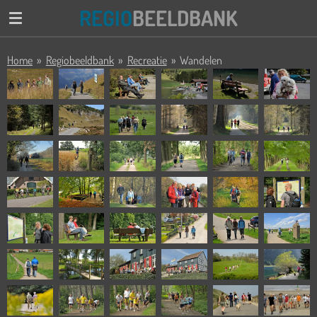
REGIO
BEELDBANK
Ga
direct
naar
Home
»
Regiobeeldbank
»
Recreatie
»
Wandelen
de
hoofdinhoud