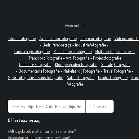
Webcontent
Studiofotografie
-
Architectuurfotografie
-
Interieurfotografie
-
Videoproducti
-
Bedrijfsreportage
-
Industrie
fotografie
-
Landschapsfotografie
-
Redactionele fotografie
-
Multimedia producties -
T
ransport Fotografie -
Art
Fotografie
-
Projectfotografie
Culinaire Fotografie
-
Klompenpaden fotografie
-
Sociale
Fotografie
-
Documentaire
Fotografie
-
Makelaardij Fotografie
-
Travel Fotografie
-
Sportfotografie -
Kunstfotografie
-
Natuurfotografie
-
Productfotografie
-
Sto
fotografie
Zoeken
Offerteaanvraag
Wilt u gebruik maken van onze diensten?
Vraag dan vrijblijvend een offerte aan!