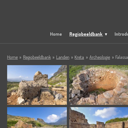
Ga
direct
naar
de
hoofdinhoud
Home
Regiobeeldbank
Introd
Home
»
Regiobeeldbank
»
Landen
»
Kreta
»
Archeologie
»
Falass