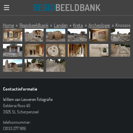
REGIO
BEELDBANK
Ga
direct
naar
Home
»
Regiobeeldbank
»
Landen
»
Kreta
»
Archeologie
»
Knossos
de
hoofdinhoud
Contactinformatie
Willem van Leuveren Fotografie
Gelderse Roos 40
3925 SL Scherpenzeel
telefoonnummer:
(31)33 277 1816