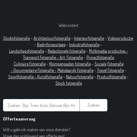
Webcontent
Studiofotografie
-
Architectuurfotografie
-
Interieurfotografie
-
Videoproductie
-
Bedrijfsreportage
-
Industrie
fotografie
-
Landschapsfotografie
-
Redactionele fotografie
-
Multimedia producties -
T
ransport Fotografie -
Art
Fotografie
-
Projectfotografie
Culinaire Fotografie
-
Klompenpaden fotografie
-
Sociale
Fotografie
-
Documentaire
Fotografie
-
Makelaardij Fotografie
-
Travel Fotografie
-
Sportfotografie -
Kunstfotografie
-
Natuurfotografie
-
Productfotografie
-
Stock fotografie
Zoeken
Offerteaanvraag
Wilt u gebruik maken van onze diensten?
Vraag dan vrijblijvend een offerte aan!