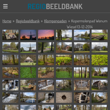
REGIO
BEELDBANK
Ga
direct
naar
Home
»
Regiobeeldbank
»
Klompenpaden
»
Kopermolenpad Wenum
de
Wiesel 13-12-2014
hoofdinhoud