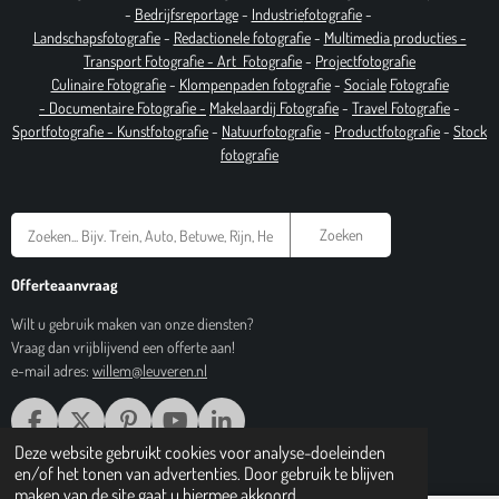
-
Bedrijfsreportage
-
Industrie
fotografie
-
Landschapsfotografie
-
Redactionele fotografie
-
Multimedia producties -
T
ransport Fotografie -
Art
Fotografie
-
Projectfotografie
Culinaire Fotografie
-
Klompenpaden fotografie
-
Sociale
Fotografie
-
Documentaire
Fotografie
-
Makelaardij Fotografie
-
Travel Fotografie
-
Sportfotografie -
Kunstfotografie
-
Natuurfotografie
-
Productfotografie
-
Stock
fotografie
Zoeken
Offerteaanvraag
Wilt u gebruik maken van onze diensten?
Vraag dan vrijblijvend een offerte aan!
e-mail adres:
willem@leuveren.nl
F
X
P
Y
L
A
I
O
I
Deze website gebruikt cookies voor analyse-doeleinden
© 2017 Regiobeeldbank.nl
C
N
U
N
en/of het tonen van advertenties. Door gebruik te blijven
E
T
T
K
maken van de site gaat u hiermee akkoord.