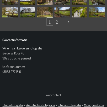
1
2
Contactinformatie
Willem van Leuveren Fotografie
Gelderse Roos 40
3925 SL Scherpenzeel
telefoonnummer:
(31)33 277 1816
Webcontent
Studiofotografie
-
Architectuurfotografie
-
Interieurfotografie
-
Videoproductie