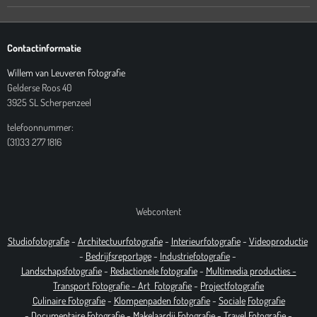
Contactinformatie
Willem van Leuveren Fotografie
Gelderse Roos 40
3925 SL Scherpenzeel
telefoonnummer:
(31)33 277 1816
Webcontent
Studiofotografie
-
Architectuurfotografie
-
Interieurfotografie
-
Videoproductie
-
Bedrijfsreportage
-
Industrie
fotografie
-
Landschapsfotografie
-
Redactionele fotografie
-
Multimedia producties -
T
ransport Fotografie -
Art
Fotografie
-
Projectfotografie
Culinaire Fotografie
-
Klompenpaden fotografie
-
Sociale
Fotografie
-
Documentaire
Fotografie
-
Makelaardij Fotografie
-
Travel Fotografie
-