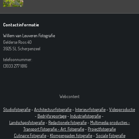
Contactinformatie
Willem van Leuveren Fotografie
Gelderse Roos 40
3925 SL Scherpenzeel
telefoonnummer:
(31)33 277 1816
Webcontent
Studiofotografie
-
Architectuurfotografie
-
Interieurfotografie
-
Videoproductie
-
Bedrijfsreportage
-
Industrie
fotografie
-
Landschapsfotografie
-
Redactionele fotografie
-
Multimedia producties -
T
ransport Fotografie -
Art
Fotografie
-
Projectfotografie
Culinaire Fotografie
-
Klompenpaden fotografie
-
Sociale
Fotografie