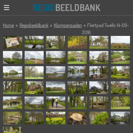
REGIO
BEELDBANK
Ga
direct
naar
Home
»
Regiobeeldbank
»
Klompenpaden
»
Fliertpad Twello 14-09-
de
2016
hoofdinhoud