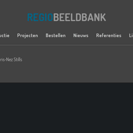
REGIO
BEELDBANK
uctie
Projecten
Bestellen
Nieuws
Referenties
L
is-Nez Stills