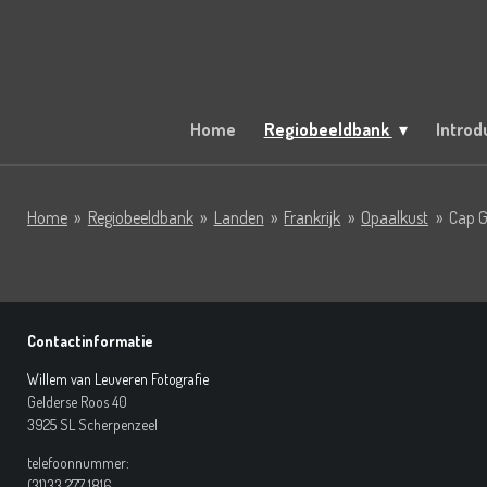
Ga
direct
naar
de
hoofdinhoud
Home
Regiobeeldbank
Introd
Home
»
Regiobeeldbank
»
Landen
»
Frankrijk
»
Opaalkust
»
Cap Gr
Contactinformatie
Willem van Leuveren Fotografie
Gelderse Roos 40
3925 SL Scherpenzeel
telefoonnummer:
(31)33 277 1816