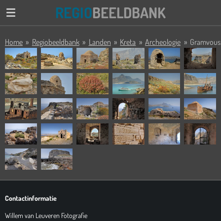
REGIO
BEELDBANK
Ga
direct
naar
Home
»
Regiobeeldbank
»
Landen
»
Kreta
»
Archeologie
»
Gramvous
de
hoofdinhoud
Contactinformatie
Willem van Leuveren Fotografie