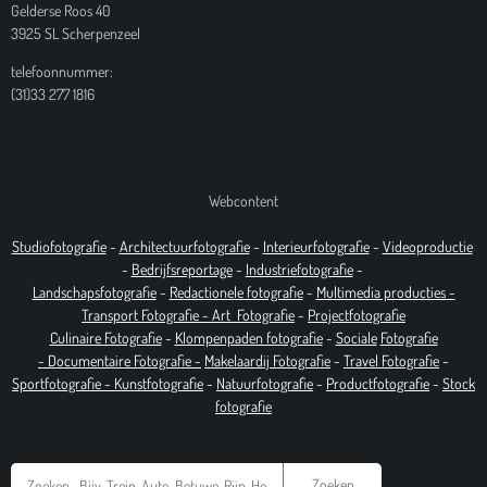
Gelderse Roos 40
3925 SL Scherpenzeel
telefoonnummer:
(31)33 277 1816
Webcontent
Studiofotografie
-
Architectuurfotografie
-
Interieurfotografie
-
Videoproductie
-
Bedrijfsreportage
-
Industrie
fotografie
-
Landschapsfotografie
-
Redactionele fotografie
-
Multimedia producties -
T
ransport Fotografie -
Art
Fotografie
-
Projectfotografie
Culinaire Fotografie
-
Klompenpaden fotografie
-
Sociale
Fotografie
-
Documentaire
Fotografie
-
Makelaardij Fotografie
-
Travel Fotografie
-
Sportfotografie -
Kunstfotografie
-
Natuurfotografie
-
Productfotografie
-
Stock
fotografie
Zoeken