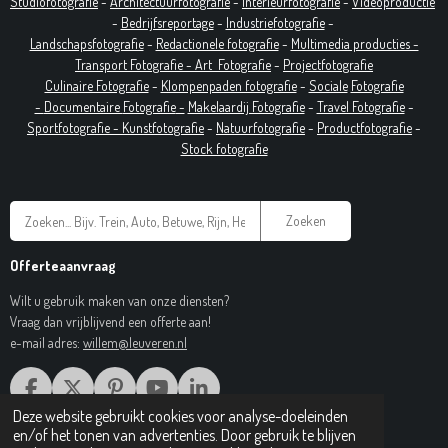
Studiofotografie
-
Architectuurfotografie
-
Interieurfotografie
-
Videoproductie
-
Bedrijfsreportage
-
Industrie
fotografie
-
Landschapsfotografie
-
Redactionele fotografie
-
Multimedia producties -
T
ransport Fotografie -
Art
Fotografie
-
Projectfotografie
Culinaire Fotografie
-
Klompenpaden fotografie
-
Sociale
Fotografie
-
Documentaire
Fotografie
-
Makelaardij Fotografie
-
Travel Fotografie
-
Sportfotografie -
Kunstfotografie
-
Natuurfotografie
-
Productfotografie
-
Stock fotografie
Zoeken
Offerteaanvraag
Wilt u gebruik maken van onze diensten?
Vraag dan vrijblijvend een offerte aan!
e-mail adres:
willem@leuveren.nl
F
X
P
Y
L
A
I
O
I
Deze website gebruikt cookies voor analyse-doeleinden
© 2017 Regiobeeldbank.nl
C
N
U
N
en/of het tonen van advertenties. Door gebruik te blijven