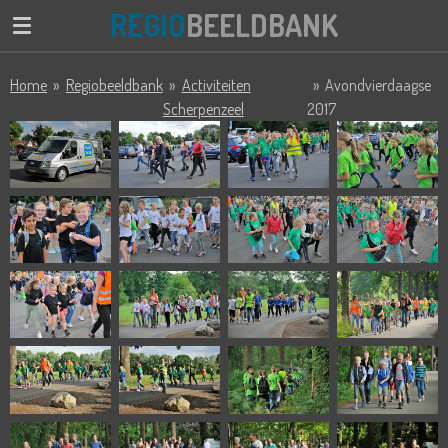
REGIO
BEELDBANK
Ga
direct
naar
Home
»
Regiobeeldbank
»
Activiteiten
»
Avondvierdaagse
de
Scherpenzeel
2017
hoofdinhoud