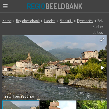
REGIO
BEELDBANK
Ga
direct
naar
Home
»
Regiobeeldbank
»
Landen
»
Frankrijk
»
Pyreneeën
»
Seix -
de
Sentier
hoofdinhoud
du Cos
seix_france283.jpg