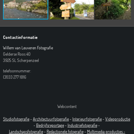
Contactinformatie
Willem van Leuveren Fotografie
Gelderse Roos 40
3925 SL Scherpenzeel
telefoonnummer:
(31)33 277 1816
Webcontent
Studiofotografie
-
Architectuurfotografie
-
Interieurfotografie
-
Videoproductie
-
Bedrijfsreportage
-
Industrie
fotografie
-
Landschapsfotografie
-
Redactionele fotografie
-
Multimedia producties -