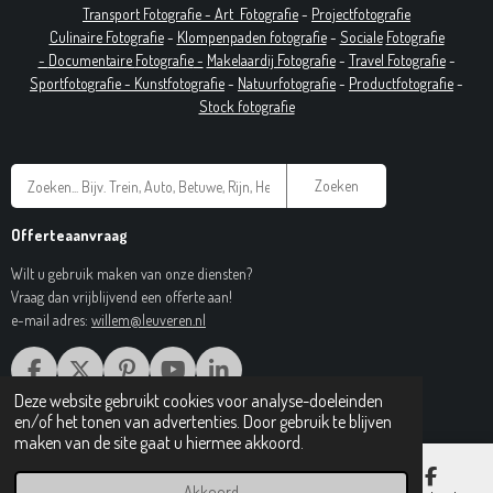
T
ransport Fotografie -
Art
Fotografie
-
Projectfotografie
Culinaire Fotografie
-
Klompenpaden fotografie
-
Sociale
Fotografie
-
Documentaire
Fotografie
-
Makelaardij Fotografie
-
Travel Fotografie
-
Sportfotografie -
Kunstfotografie
-
Natuurfotografie
-
Productfotografie
-
Stock fotografie
Zoeken
Offerteaanvraag
Wilt u gebruik maken van onze diensten?
Vraag dan vrijblijvend een offerte aan!
e-mail adres:
willem@leuveren.nl
F
X
P
Y
L
A
I
O
I
Deze website gebruikt cookies voor analyse-doeleinden
© 2017 Regiobeeldbank.nl
C
N
U
N
en/of het tonen van advertenties. Door gebruik te blijven
E
T
T
K
maken van de site gaat u hiermee akkoord.
B
E
U
E
O
R
B
D
Akkoord