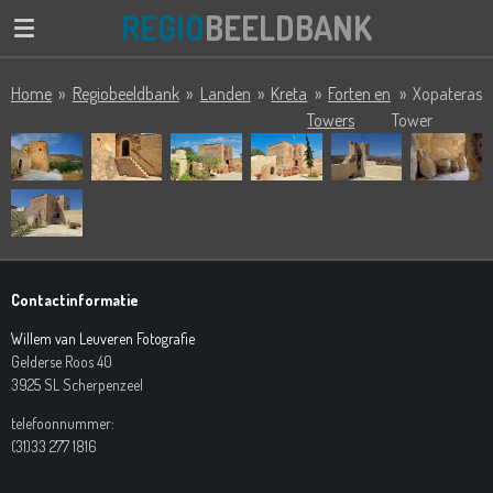
REGIO
BEELDBANK
Ga
direct
naar
Home
»
Regiobeeldbank
»
Landen
»
Kreta
»
Forten en
»
Xopateras
de
Towers
Tower
hoofdinhoud
Contactinformatie
Willem van Leuveren Fotografie
Gelderse Roos 40
3925 SL Scherpenzeel
telefoonnummer:
(31)33 277 1816