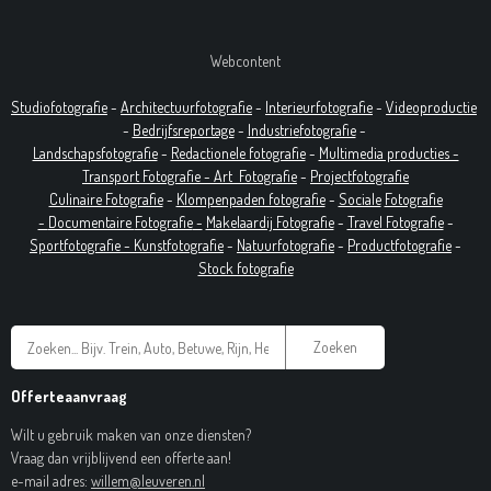
Webcontent
Studiofotografie
-
Architectuurfotografie
-
Interieurfotografie
-
Videoproductie
-
Bedrijfsreportage
-
Industrie
fotografie
-
Landschapsfotografie
-
Redactionele fotografie
-
Multimedia producties -
T
ransport Fotografie -
Art
Fotografie
-
Projectfotografie
Culinaire Fotografie
-
Klompenpaden fotografie
-
Sociale
Fotografie
-
Documentaire
Fotografie
-
Makelaardij Fotografie
-
Travel Fotografie
-
Sportfotografie -
Kunstfotografie
-
Natuurfotografie
-
Productfotografie
-
Stock fotografie
Zoeken
Offerteaanvraag
Wilt u gebruik maken van onze diensten?
Vraag dan vrijblijvend een offerte aan!
e-mail adres:
willem@leuveren.nl