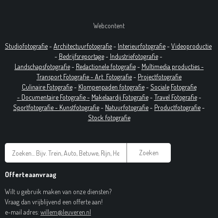
Webcontent
Studiofotografie
-
Architectuurfotografie
-
Interieurfotografie
-
Videoproductie
-
Bedrijfsreportage
-
Industrie
fotografie
-
Landschapsfotografie
-
Redactionele fotografie
-
Multimedia producties -
T
ransport Fotografie -
Art
Fotografie
-
Projectfotografie
Culinaire Fotografie
-
Klompenpaden fotografie
-
Sociale
Fotografie
-
Documentaire
Fotografie
-
Makelaardij Fotografie
-
Travel Fotografie
-
Sportfotografie -
Kunstfotografie
-
Natuurfotografie
-
Productfotografie
-
Stock fotografie
Zoeken
Offerteaanvraag
Wilt u gebruik maken van onze diensten?
Vraag dan vrijblijvend een offerte aan!
e-mail adres:
willem@leuveren.nl