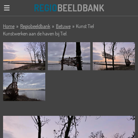
REGIO
BEELDBANK
Ga
direct
naar
Home
»
Regiobeeldbank
»
Betuwe
»
Kunst Tiel
de
Kunstwerken aan de haven bij Tiel.
hoofdinhoud