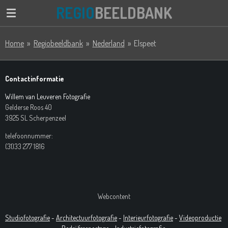
REGIO
BEELDBANK
Ga
direct
naar
Home
»
Regiobeeldbank
»
Nederland
»
Elspeet
de
hoofdinhoud
Contactinformatie
Willem van Leuveren Fotografie
Gelderse Roos 40
3925 SL Scherpenzeel
telefoonnummer:
(31)33 277 1816
Webcontent
Studiofotografie
-
Architectuurfotografie
-
Interieurfotografie
-
Videoproductie