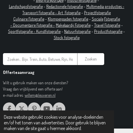
-
Bedrijfsreportage
-
Industrie
fotografie
-
Landschapsfotografie
-
Redactionele fotografie
-
Multimedia producties -
T
ransport Fotografie -
Art
Fotografie
-
Projectfotografie
Culinaire Fotografie
-
Klompenpaden fotografie
-
Sociale
Fotografie
-
Documentaire
Fotografie
-
Makelaardij Fotografie
-
Travel Fotografie
-
Sportfotografie -
Kunstfotografie
-
Natuurfotografie
-
Productfotografie
-
Stock fotografie
Zoeken
Offerteaanvraag
Wilt u gebruik maken van onze diensten?
Vraag dan vrijblijvend een offerte aan!
e-mail adres:
willem@leuveren.nl
F
X
P
Y
L
A
I
O
I
Deze website gebruikt cookies voor analyse-doeleinden
© 2017 Regiobeeldbank.nl
C
N
U
N
en/of het tonen van advertenties. Door gebruik te blijven
E
T
T
K
maken van de site gaat u hiermee akkoord.