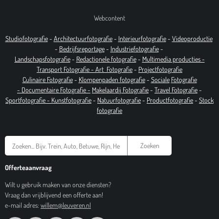
Webcontent
Studiofotografie
-
Architectuurfotografie
-
Interieurfotografie
-
Videoproductie
-
Bedrijfsreportage
-
Industrie
fotografie
-
Landschapsfotografie
-
Redactionele fotografie
-
Multimedia producties -
T
ransport Fotografie -
Art
Fotografie
-
Projectfotografie
Culinaire Fotografie
-
Klompenpaden fotografie
-
Sociale
Fotografie
-
Documentaire
Fotografie
-
Makelaardij Fotografie
-
Travel Fotografie
-
Sportfotografie -
Kunstfotografie
-
Natuurfotografie
-
Productfotografie
-
Stock
fotografie
Zoeken
Offerteaanvraag
Wilt u gebruik maken van onze diensten?
Vraag dan vrijblijvend een offerte aan!
e-mail adres:
willem@leuveren.nl