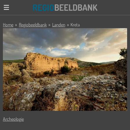
REGIO
BEELDBANK
Ga
direct
naar
Home
»
Regiobeeldbank
»
Landen
»
Kreta
de
hoofdinhoud
Archeologie