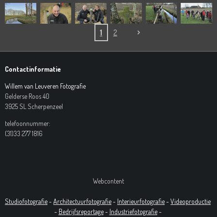
1
2
Contactinformatie
Willem van Leuveren Fotografie
Gelderse Roos 40
3925 SL Scherpenzeel
telefoonnummer:
(31)33 277 1816
Webcontent
Studiofotografie
-
Architectuurfotografie
-
Interieurfotografie
-
Videoproductie
-
Bedrijfsreportage
-
Industrie
fotografie
-