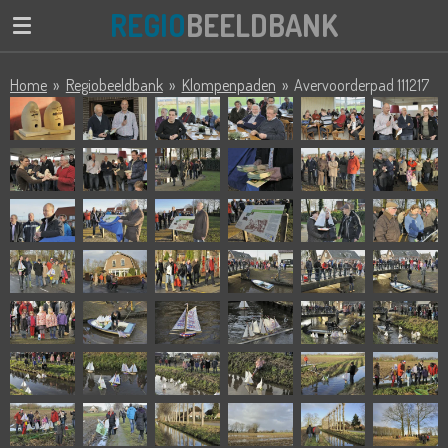
REGIO
BEELDBANK
Ga
direct
naar
Home
»
Regiobeeldbank
»
Klompenpaden
»
Avervoorderpad 111217
de
hoofdinhoud