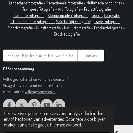
Landschapsfotografie
-
Redactionele fotografie
-
Multimedia producties -
T
ransport Fotografie -
Art
Fotografie
-
Projectfotografie
Culinaire Fotografie
-
Klompenpaden fotografie
-
Sociale
Fotografie
-
Documentaire
Fotografie
-
Makelaardij Fotografie
-
Travel Fotografie
-
Sportfotografie -
Kunstfotografie
-
Natuurfotografie
-
Productfotografie
-
Stock fotografie
Zoeken
Offerteaanvraag
Wilt u gebruik maken van onze diensten?
Vraag dan vrijblijvend een offerte aan!
e-mail adres:
willem@leuveren.nl
F
X
P
Y
L
A
I
O
I
Deze website gebruikt cookies voor analyse-doeleinden
© 2017 Regiobeeldbank.nl
C
N
U
N
en/of het tonen van advertenties. Door gebruik te blijven
E
T
T
K
maken van de site gaat u hiermee akkoord.
B
E
U
E