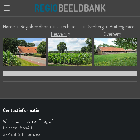
REGIO
BEELDBANK
Ga
direct
naar
Home
»
Regiobeeldbank
»
Utrechtse
»
Overberg
»
Buitengebied
de
Heuvelrug
Overberg
hoofdinhoud
Contactinformatie
Willem van Leuveren Fotografie
Gelderse Roos 40
3925 SL Scherpenzeel