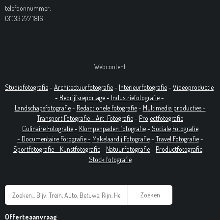
telefoonnummer:
(31)33 277 1816
Webcontent
Studiofotografie
-
Architectuurfotografie
-
Interieurfotografie
-
Videoproductie
-
Bedrijfsreportage
-
Industrie
fotografie
-
Landschapsfotografie
-
Redactionele fotografie
-
Multimedia producties -
T
ransport Fotografie -
Art
Fotografie
-
Projectfotografie
Culinaire Fotografie
-
Klompenpaden fotografie
-
Sociale
Fotografie
-
Documentaire
Fotografie
-
Makelaardij Fotografie
-
Travel Fotografie
-
Sportfotografie -
Kunstfotografie
-
Natuurfotografie
-
Productfotografie
-
Stock fotografie
Zoeken
Offerteaanvraag