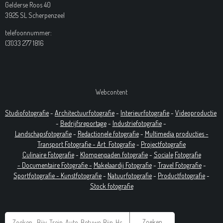
Gelderse Roos 40
3925 SL Scherpenzeel
telefoonnummer:
(31)33 277 1816
Webcontent
Studiofotografie
-
Architectuurfotografie
-
Interieurfotografie
-
Videoproductie
-
Bedrijfsreportage
-
Industrie
fotografie
-
Landschapsfotografie
-
Redactionele fotografie
-
Multimedia producties -
T
ransport Fotografie -
Art
Fotografie
-
Projectfotografie
Culinaire Fotografie
-
Klompenpaden fotografie
-
Sociale
Fotografie
-
Documentaire
Fotografie
-
Makelaardij Fotografie
-
Travel Fotografie
-
Sportfotografie -
Kunstfotografie
-
Natuurfotografie
-
Productfotografie
-
Stock fotografie
Zoeken