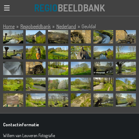
REGIO
BEELDBANK
Ga
direct
naar
Home
»
Regiobeeldbank
»
Nederland
»
Geuldal
de
hoofdinhoud
Contactinformatie
Willem van Leuveren Fotografie