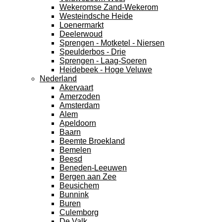
Wekeromse Zand-Wekerom
Westeindsche Heide
Loenermarkt
Deelerwoud
Sprengen - Motketel - Niersen
Speulderbos - Drie
Sprengen - Laag-Soeren
Heidebeek - Hoge Veluwe
Nederland
Akervaart
Amerzoden
Amsterdam
Alem
Apeldoorn
Baarn
Beemte Broekland
Bemelen
Beesd
Beneden-Leeuwen
Bergen aan Zee
Beusichem
Bunnink
Buren
Culemborg
De Valk