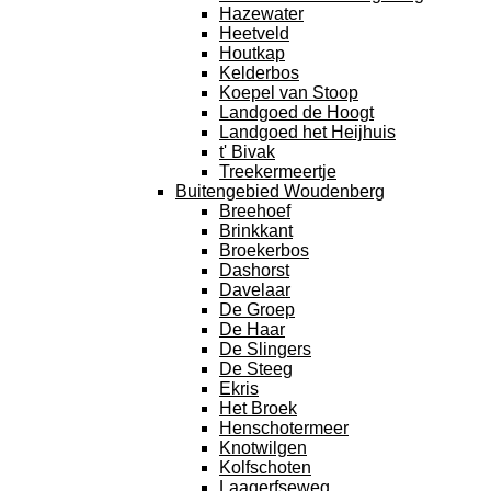
Hazewater
Heetveld
Houtkap
Kelderbos
Koepel van Stoop
Landgoed de Hoogt
Landgoed het Heijhuis
t' Bivak
Treekermeertje
Buitengebied Woudenberg
Breehoef
Brinkkant
Broekerbos
Dashorst
Davelaar
De Groep
De Haar
De Slingers
De Steeg
Ekris
Het Broek
Henschotermeer
Knotwilgen
Kolfschoten
Laagerfseweg