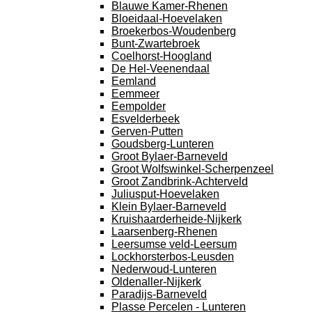
Blauwe Kamer-Rhenen
Bloeidaal-Hoevelaken
Broekerbos-Woudenberg
Bunt-Zwartebroek
Coelhorst-Hoogland
De Hel-Veenendaal
Eemland
Eemmeer
Eempolder
Esvelderbeek
Gerven-Putten
Goudsberg-Lunteren
Groot Bylaer-Barneveld
Groot Wolfswinkel-Scherpenzeel
Groot Zandbrink-Achterveld
Juliusput-Hoevelaken
Klein Bylaer-Barneveld
Kruishaarderheide-Nijkerk
Laarsenberg-Rhenen
Leersumse veld-Leersum
Lockhorsterbos-Leusden
Nederwoud-Lunteren
Oldenaller-Nijkerk
Paradijs-Barneveld
Plasse Percelen - Lunteren