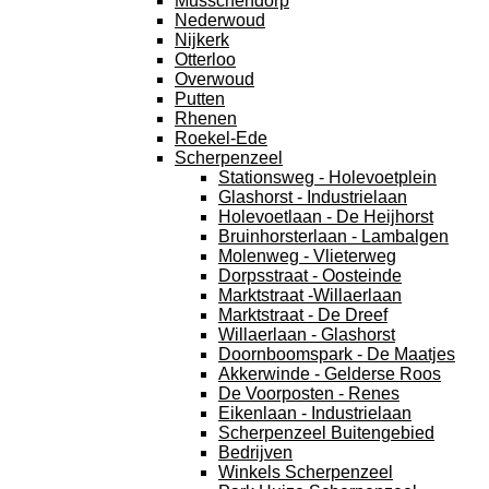
Musschendorp
Nederwoud
Nijkerk
Otterloo
Overwoud
Putten
Rhenen
Roekel-Ede
Scherpenzeel
Stationsweg - Holevoetplein
Glashorst - Industrielaan
Holevoetlaan - De Heijhorst
Bruinhorsterlaan - Lambalgen
Molenweg - Vlieterweg
Dorpsstraat - Oosteinde
Marktstraat -Willaerlaan
Marktstraat - De Dreef
Willaerlaan - Glashorst
Doornboomspark - De Maatjes
Akkerwinde - Gelderse Roos
De Voorposten - Renes
Eikenlaan - Industrielaan
Scherpenzeel Buitengebied
Bedrijven
Winkels Scherpenzeel