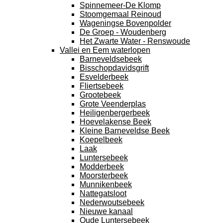
Spinnemeer-De Klomp
Stoomgemaal Reinoud
Wageningse Bovenpolder
De Groep - Woudenberg
Het Zwarte Water - Renswoude
Vallei en Eem waterlopen
Barneveldsebeek
Bisschopdavidsgrift
Esvelderbeek
Fliertsebeek
Grootebeek
Grote Veenderplas
Heiligenbergerbeek
Hoevelakense Beek
Kleine Barneveldse Beek
Koepelbeek
Laak
Luntersebeek
Modderbeek
Moorsterbeek
Munnikenbeek
Nattegatsloot
Nederwoutsebeek
Nieuwe kanaal
Oude Luntersebeek