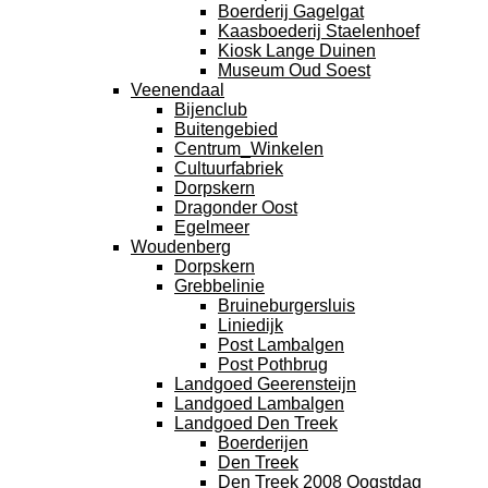
Boerderij Gagelgat
Kaasboederij Staelenhoef
Kiosk Lange Duinen
Museum Oud Soest
Veenendaal
Bijenclub
Buitengebied
Centrum_Winkelen
Cultuurfabriek
Dorpskern
Dragonder Oost
Egelmeer
Woudenberg
Dorpskern
Grebbelinie
Bruineburgersluis
Liniedijk
Post Lambalgen
Post Pothbrug
Landgoed Geerensteijn
Landgoed Lambalgen
Landgoed Den Treek
Boerderijen
Den Treek
Den Treek 2008 Oogstdag