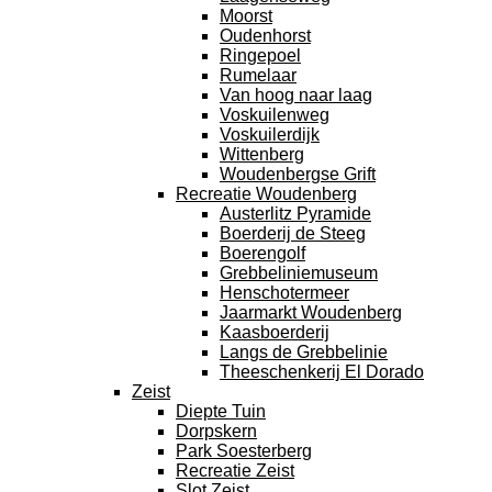
Moorst
Oudenhorst
Ringepoel
Rumelaar
Van hoog naar laag
Voskuilenweg
Voskuilerdijk
Wittenberg
Woudenbergse Grift
Recreatie Woudenberg
Austerlitz Pyramide
Boerderij de Steeg
Boerengolf
Grebbeliniemuseum
Henschotermeer
Jaarmarkt Woudenberg
Kaasboerderij
Langs de Grebbelinie
Theeschenkerij El Dorado
Zeist
Diepte Tuin
Dorpskern
Park Soesterberg
Recreatie Zeist
Slot Zeist