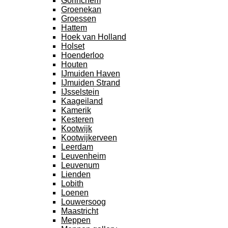
Gorinchem
Groenekan
Groessen
Hattem
Hoek van Holland
Holset
Hoenderloo
Houten
IJmuiden Haven
IJmuiden Strand
IJsselstein
Kaageiland
Kamerik
Kesteren
Kootwijk
Kootwijkerveen
Leerdam
Leuvenheim
Leuvenum
Lienden
Lobith
Loenen
Louwersoog
Maastricht
Meppen