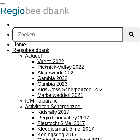
Ga
Regio
beeldbank
direct
naar
de
hoofdinhoud
Home
Regiobeeldbank
Actueel
Vuelta 2022
Picknick-Valley 2022
Akkerwinde 2021
Gambia 2022
Gambia 2023
KidsCross Scherpenzeel 2021
Markerwadden 2021
ICM Fotografie
Activiteiten Scherpenzeel
Kidsrally 2017
Regio Foodvalley 2017
Fietstocht 5 Mei 2017
Kleedjesmark 5 mei 2017
Koningsdag 2017