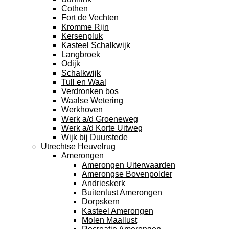
Cothen
Fort de Vechten
Kromme Rijn
Kersenpluk
Kasteel Schalkwijk
Langbroek
Odijk
Schalkwijk
Tull en Waal
Verdronken bos
Waalse Wetering
Werkhoven
Werk a/d Groeneweg
Werk a/d Korte Uitweg
Wijk bij Duurstede
Utrechtse Heuvelrug
Amerongen
Amerongen Uiterwaarden
Amerongse Bovenpolder
Andrieskerk
Buitenlust Amerongen
Dorpskern
Kasteel Amerongen
Molen Maallust