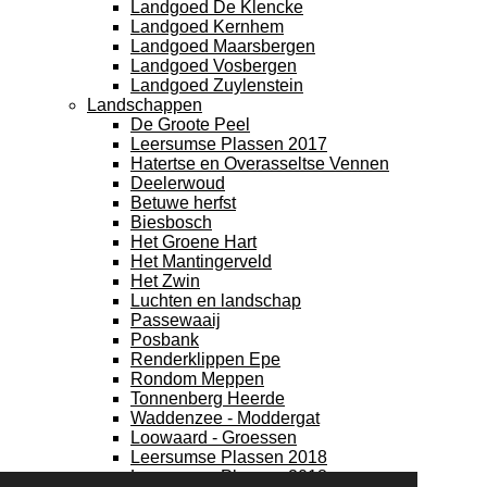
Landgoed De Klencke
Landgoed Kernhem
Landgoed Maarsbergen
Landgoed Vosbergen
Landgoed Zuylenstein
Landschappen
De Groote Peel
Leersumse Plassen 2017
Hatertse en Overasseltse Vennen
Deelerwoud
Betuwe herfst
Biesbosch
Het Groene Hart
Het Mantingerveld
Het Zwin
Luchten en landschap
Passewaaij
Posbank
Renderklippen Epe
Rondom Meppen
Tonnenberg Heerde
Waddenzee - Moddergat
Loowaard - Groessen
Leersumse Plassen 2018
Leersumse Plassen 2018