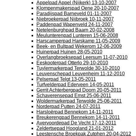
Appelpad Appel (Nijkerk) 13-10-2007
Klompenmakerspad Oene 20-10-2007
Paradijspad Barneveld 01-11-2007
Niebroekerpad Nijbroek 10-11-2007
Paddenpad Wapenveld 24-11-2007
Netelenburghpad Baarn 20-02-2008
Meulunterenpad Lunteren 15-06-2008
Harscamperpad Harskamp 11-05-2009
Beek- en Bultpad Wekerom 12-06-2009
Huinerpad Huinen 28-05-2010
Overlangbroeksepad Leersum 11-07-2010
Eeskooterpad Otterlo 29-10-2010
Tuylermarkerpad Terwolde 30-10-2010
Leuvenschepad Leuvenheim 11-12-2010
Pelserpad Telgt 13-05-2011
Turfvelderpad Ederveen 14-05-2011
Gerrit Achterbergpad Doorn 20-05-2011
Schaverensepad Emst 25-06-2011
Woldermarkerpad Terwolde 25-06-2011
Norderpad Putten 24-07-2011
Harsloërpad Bennekom 14-11-2011
Breukerengpad Bennekom 14-11-2011
Avervoordepad De Vecht 17-12-2011
Zeldertsepad Hoogland 21-01-2012
Leestensche Broekpak Zutphen 20-04-2012