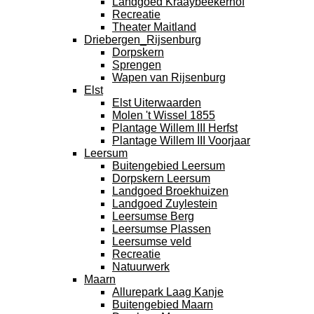
Landgoed Kraaybeekerhof
Recreatie
Theater Maitland
Driebergen_Rijsenburg
Dorpskern
Sprengen
Wapen van Rijsenburg
Elst
Elst Uiterwaarden
Molen 't Wissel 1855
Plantage Willem III Herfst
Plantage Willem III Voorjaar
Leersum
Buitengebied Leersum
Dorpskern Leersum
Landgoed Broekhuizen
Landgoed Zuylestein
Leersumse Berg
Leersumse Plassen
Leersumse veld
Recreatie
Natuurwerk
Maarn
Allurepark Laag Kanje
Buitengebied Maarn