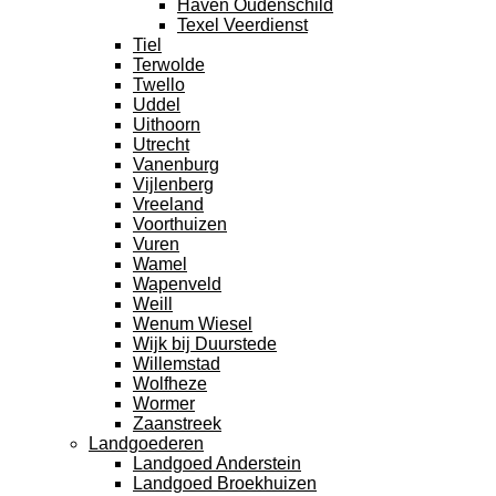
Haven Oudenschild
Texel Veerdienst
Tiel
Terwolde
Twello
Uddel
Uithoorn
Utrecht
Vanenburg
Vijlenberg
Vreeland
Voorthuizen
Vuren
Wamel
Wapenveld
Weill
Wenum Wiesel
Wijk bij Duurstede
Willemstad
Wolfheze
Wormer
Zaanstreek
Landgoederen
Landgoed Anderstein
Landgoed Broekhuizen