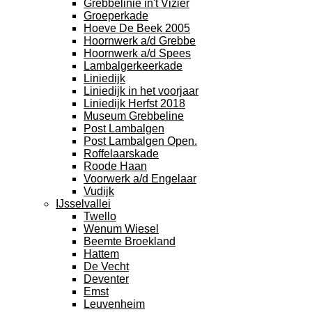
Grebbelinie in't Vizier
Groeperkade
Hoeve De Beek 2005
Hoornwerk a/d Grebbe
Hoornwerk a/d Spees
Lambalgerkeerkade
Liniedijk
Liniedijk in het voorjaar
Liniedijk Herfst 2018
Museum Grebbeline
Post Lambalgen
Post Lambalgen Open.
Roffelaarskade
Roode Haan
Voorwerk a/d Engelaar
Vudijk
IJsselvallei
Twello
Wenum Wiesel
Beemte Broekland
Hattem
De Vecht
Deventer
Emst
Leuvenheim