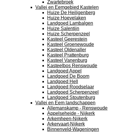
Zwartebroek
Vallei en Eemgebied Kastelen
Huize De Heiligenberg
Huize Hoevelaken
Landgoed Lambalgen
Huize Salentijn
Huize Scherpenzeel
Kasteel Geerestein
Kasteel Groenewoude
Kasteel Oldenaller
Kasteel Prattenburg
Kasteel Vanenburg
Kasteelbos Renswoude
Landgoed Appel
Landgoed De Boom
Landgoed Hell
Landgoed Roodselaar
Landgoed Scherpenzeel
Landgoed Stoutenburg
Vallei en Eem landschappen
Allemanskamp - Renswoude
Appelseheide - Nijkerk
Arkemheen-Nijkerk
Arkervaart-Nijkerk
Binnenveld-Wageningen