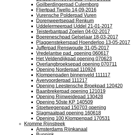
Goilberdingerpad Culemborg
Fliertpad Twello 14-09-2016
Vurensche Polderpad Vuren
Dorenweertsepad Renkum
Uddelermeerpad Uddel 21-01-2017
Teisterbantpad Zoelen 04-02-2017
Boereneschpad Gelselaar 18-03-2017
Plaggenstekerspad Hoenderloo 13-05-2017
Jufferpad Renswoude 31-05-2017
Vredelantse pad_opening 060617
Het Veldendijkpad opening 070623
Overlangbroeksepad opening 070711
Opening Norderpad 110924
Klompenpaden binnenveld 111117
Avervoorderpad 111217
Opening Leestensche Broekpad 120420
Baanbrekerpad opening 121019
Opening Rijnweidepad 130428
Opening 50ste KP 140509
Stoetwegenpad 150703 opening
Slagmaatpad opening 160618
Opening 100 Klompenpad 170531
Kromme Rijnstreek
Amsterdams Rijnkanaal
Bunnink