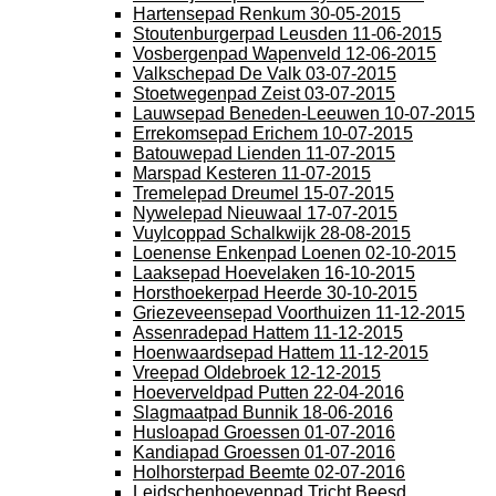
Hartensepad Renkum 30-05-2015
Stoutenburgerpad Leusden 11-06-2015
Vosbergenpad Wapenveld 12-06-2015
Valkschepad De Valk 03-07-2015
Stoetwegenpad Zeist 03-07-2015
Lauwsepad Beneden-Leeuwen 10-07-2015
Errekomsepad Erichem 10-07-2015
Batouwepad Lienden 11-07-2015
Marspad Kesteren 11-07-2015
Tremelepad Dreumel 15-07-2015
Nywelepad Nieuwaal 17-07-2015
Vuylcoppad Schalkwijk 28-08-2015
Loenense Enkenpad Loenen 02-10-2015
Laaksepad Hoevelaken 16-10-2015
Horsthoekerpad Heerde 30-10-2015
Griezeveensepad Voorthuizen 11-12-2015
Assenradepad Hattem 11-12-2015
Hoenwaardsepad Hattem 11-12-2015
Vreepad Oldebroek 12-12-2015
Hoeverveldpad Putten 22-04-2016
Slagmaatpad Bunnik 18-06-2016
Husloapad Groessen 01-07-2016
Kandiapad Groessen 01-07-2016
Holhorsterpad Beemte 02-07-2016
Leidschenhoevenpad Tricht Beesd