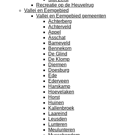
Recreatie op de Heuvelrug
Vallei en Eemgebied
Vallei en Eemgebied gemeenten
Achterberg
Achterveld
Appel
Asschat
Barneveld
Bennekom
De Glind
De Klomp
Diermen
Doesburg
Ede
Ederveen
Harskamp
Hoevelaken
Horst
Huinen
Kallenbroek
Laareind
Leusden
Lunteren
Meulunteren