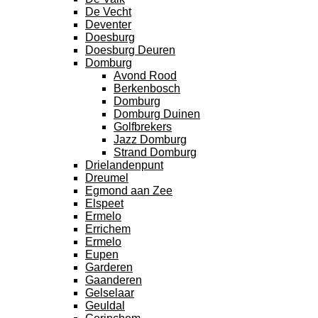
De Vecht
Deventer
Doesburg
Doesburg Deuren
Domburg
Avond Rood
Berkenbosch
Domburg
Domburg Duinen
Golfbrekers
Jazz Domburg
Strand Domburg
Drielandenpunt
Dreumel
Egmond aan Zee
Elspeet
Ermelo
Errichem
Ermelo
Eupen
Garderen
Gaanderen
Gelselaar
Geuldal