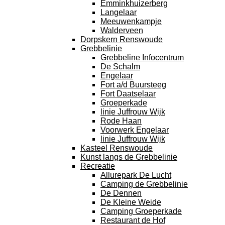
Emminkhuizerberg
Langelaar
Meeuwenkampje
Walderveen
Dorpskern Renswoude
Grebbelinie
Grebbeline Infocentrum
De Schalm
Engelaar
Fort a/d Buursteeg
Fort Daatselaar
Groeperkade
linie Juffrouw Wijk
Rode Haan
Voorwerk Engelaar
linie Juffrouw Wijk
Kasteel Renswoude
Kunst langs de Grebbelinie
Recreatie
Allurepark De Lucht
Camping de Grebbelinie
De Dennen
De Kleine Weide
Camping Groeperkade
Restaurant de Hof