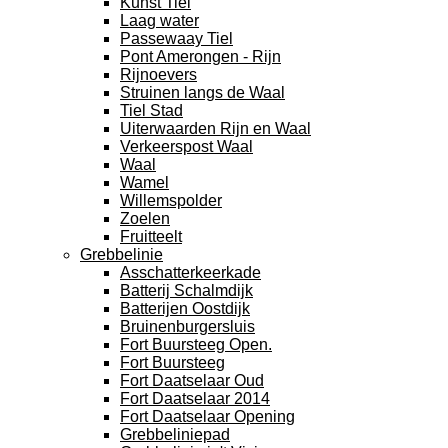
Kunst Tiel
Laag water
Passewaay Tiel
Pont Amerongen - Rijn
Rijnoevers
Struinen langs de Waal
Tiel Stad
Uiterwaarden Rijn en Waal
Verkeerspost Waal
Waal
Wamel
Willemspolder
Zoelen
Fruitteelt
Grebbelinie
Asschatterkeerkade
Batterij Schalmdijk
Batterijen Oostdijk
Bruinenburgersluis
Fort Buursteeg Open.
Fort Buursteeg
Fort Daatselaar Oud
Fort Daatselaar 2014
Fort Daatselaar Opening
Grebbeliniepad