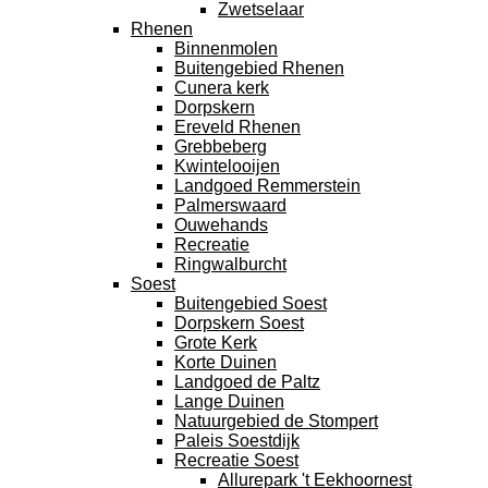
Zwetselaar
Rhenen
Binnenmolen
Buitengebied Rhenen
Cunera kerk
Dorpskern
Ereveld Rhenen
Grebbeberg
Kwintelooijen
Landgoed Remmerstein
Palmerswaard
Ouwehands
Recreatie
Ringwalburcht
Soest
Buitengebied Soest
Dorpskern Soest
Grote Kerk
Korte Duinen
Landgoed de Paltz
Lange Duinen
Natuurgebied de Stompert
Paleis Soestdijk
Recreatie Soest
Allurepark 't Eekhoornest