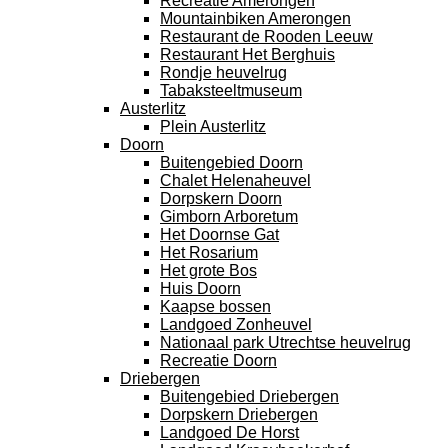
Recreatie Amerongen
Mountainbiken Amerongen
Restaurant de Rooden Leeuw
Restaurant Het Berghuis
Rondje heuvelrug
Tabaksteeltmuseum
Austerlitz
Plein Austerlitz
Doorn
Buitengebied Doorn
Chalet Helenaheuvel
Dorpskern Doorn
Gimborn Arboretum
Het Doornse Gat
Het Rosarium
Het grote Bos
Huis Doorn
Kaapse bossen
Landgoed Zonheuvel
Nationaal park Utrechtse heuvelrug
Recreatie Doorn
Driebergen
Buitengebied Driebergen
Dorpskern Driebergen
Landgoed De Horst