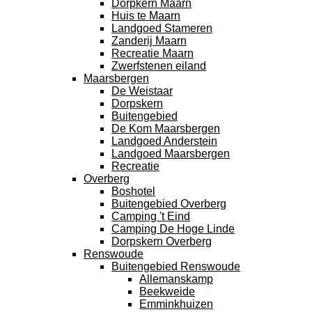
Dorpkern Maarn
Huis te Maarn
Landgoed Stameren
Zanderij Maarn
Recreatie Maarn
Zwerfstenen eiland
Maarsbergen
De Weistaar
Dorpskern
Buitengebied
De Kom Maarsbergen
Landgoed Anderstein
Landgoed Maarsbergen
Recreatie
Overberg
Boshotel
Buitengebied Overberg
Camping 't Eind
Camping De Hoge Linde
Dorpskern Overberg
Renswoude
Buitengebied Renswoude
Allemanskamp
Beekweide
Emminkhuizen