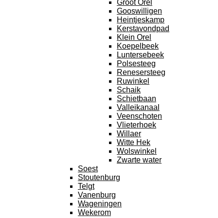
Groot Orel
Gooswilligen
Heintjeskamp
Kerstavondpad
Klein Orel
Koepelbeek
Luntersebeek
Polsesteeg
Renesersteeg
Ruwinkel
Schaik
Schietbaan
Valleikanaal
Veenschoten
Vlieterhoek
Willaer
Witte Hek
Wolswinkel
Zwarte water
Soest
Stoutenburg
Telgt
Vanenburg
Wageningen
Wekerom