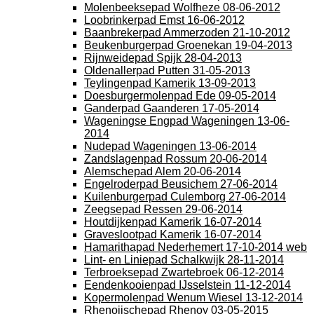
Molenbeeksepad Wolfheze 08-06-2012
Loobrinkerpad Emst 16-06-2012
Baanbrekerpad Ammerzoden 21-10-2012
Beukenburgerpad Groenekan 19-04-2013
Rijnweidepad Spijk 28-04-2013
Oldenallerpad Putten 31-05-2013
Teylingenpad Kamerik 13-09-2013
Doesburgermolenpad Ede 09-05-2014
Ganderpad Gaanderen 17-05-2014
Wageningse Engpad Wageningen 13-06-
2014
Nudepad Wageningen 13-06-2014
Zandslagenpad Rossum 20-06-2014
Alemschepad Alem 20-06-2014
Engelroderpad Beusichem 27-06-2014
Kuilenburgerpad Culemborg 27-06-2014
Zeegsepad Ressen 29-06-2014
Houtdijkenpad Kamerik 16-07-2014
Graveslootpad Kamerik 16-07-2014
Hamarithapad Nederhemert 17-10-2014 web
Lint- en Liniepad Schalkwijk 28-11-2014
Terbroeksepad Zwartebroek 06-12-2014
Eendenkooienpad IJsselstein 11-12-2014
Kopermolenpad Wenum Wiesel 13-12-2014
Rhenoijschepad Rhenoy 03-05-2015