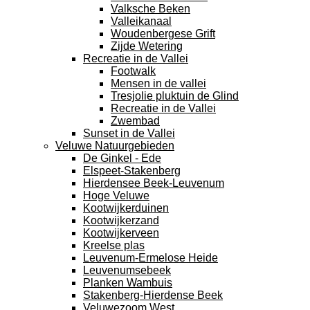
Valksche Beken
Valleikanaal
Woudenbergese Grift
Zijde Wetering
Recreatie in de Vallei
Footwalk
Mensen in de vallei
Tresjolie pluktuin de Glind
Recreatie in de Vallei
Zwembad
Sunset in de Vallei
Veluwe Natuurgebieden
De Ginkel - Ede
Elspeet-Stakenberg
Hierdensee Beek-Leuvenum
Hoge Veluwe
Kootwijkerduinen
Kootwijkerzand
Kootwijkerveen
Kreelse plas
Leuvenum-Ermelose Heide
Leuvenumsebeek
Planken Wambuis
Stakenberg-Hierdense Beek
Veluwezoom West