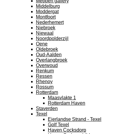
Meppen gallery
Middelburg
Moddergat
Montfoort
Nederhemert
Niebroek
Niewaal
Noordpolderzijl
Oene
Oldebroek
Oud-Aalden
Overlangbroek
Overwoud
Renkum
Ressen
Rhenoy
Rossum
Rotterdam
Maasvlakte 1
Rotterdam Haven
Staverden
Texel
Eierlandse Strand - Texel
Golf Texel
Haven Cocksdorp