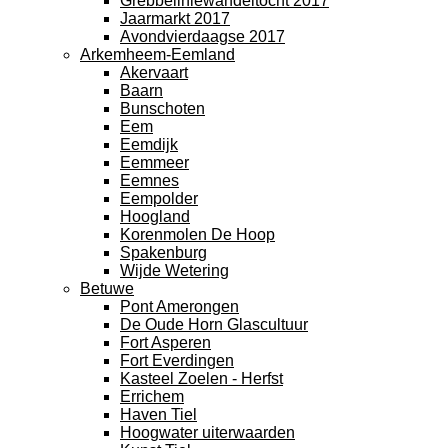
Grebbeliniewandeltocht 2017
Jaarmarkt 2017
Avondvierdaagse 2017
Arkemheem-Eemland
Akervaart
Baarn
Bunschoten
Eem
Eemdijk
Eemmeer
Eemnes
Eempolder
Hoogland
Korenmolen De Hoop
Spakenburg
Wijde Wetering
Betuwe
Pont Amerongen
De Oude Horn Glascultuur
Fort Asperen
Fort Everdingen
Kasteel Zoelen - Herfst
Errichem
Haven Tiel
Hoogwater uiterwaarden