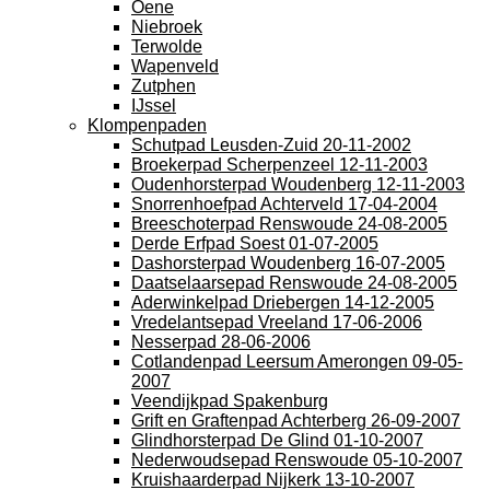
Oene
Niebroek
Terwolde
Wapenveld
Zutphen
IJssel
Klompenpaden
Schutpad Leusden-Zuid 20-11-2002
Broekerpad Scherpenzeel 12-11-2003
Oudenhorsterpad Woudenberg 12-11-2003
Snorrenhoefpad Achterveld 17-04-2004
Breeschoterpad Renswoude 24-08-2005
Derde Erfpad Soest 01-07-2005
Dashorsterpad Woudenberg 16-07-2005
Daatselaarsepad Renswoude 24-08-2005
Aderwinkelpad Driebergen 14-12-2005
Vredelantsepad Vreeland 17-06-2006
Nesserpad 28-06-2006
Cotlandenpad Leersum Amerongen 09-05-
2007
Veendijkpad Spakenburg
Grift en Graftenpad Achterberg 26-09-2007
Glindhorsterpad De Glind 01-10-2007
Nederwoudsepad Renswoude 05-10-2007
Kruishaarderpad Nijkerk 13-10-2007