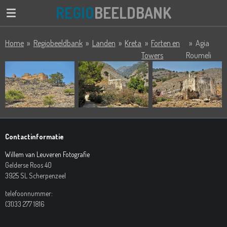
REGIO
BEELDBANK
Ga
direct
naar
Home
»
Regiobeeldbank
»
Landen
»
Kreta
»
Forten en
»
Agia
de
Towers
Roumeli
hoofdinhoud
Contactinformatie
Willem van Leuveren Fotografie
Gelderse Roos 40
3925 SL Scherpenzeel
telefoonnummer:
(31)33 277 1816