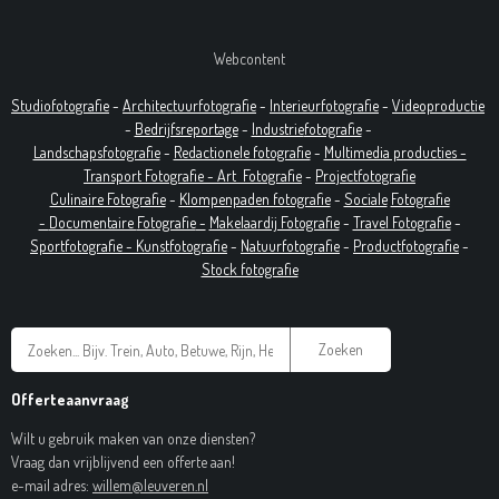
Webcontent
Studiofotografie
-
Architectuurfotografie
-
Interieurfotografie
-
Videoproductie
-
Bedrijfsreportage
-
Industrie
fotografie
-
Landschapsfotografie
-
Redactionele fotografie
-
Multimedia producties -
T
ransport Fotografie -
Art
Fotografie
-
Projectfotografie
Culinaire Fotografie
-
Klompenpaden fotografie
-
Sociale
Fotografie
-
Documentaire
Fotografie
-
Makelaardij Fotografie
-
Travel Fotografie
-
Sportfotografie -
Kunstfotografie
-
Natuurfotografie
-
Productfotografie
-
Stock fotografie
Zoeken
Offerteaanvraag
Wilt u gebruik maken van onze diensten?
Vraag dan vrijblijvend een offerte aan!
e-mail adres:
willem@leuveren.nl