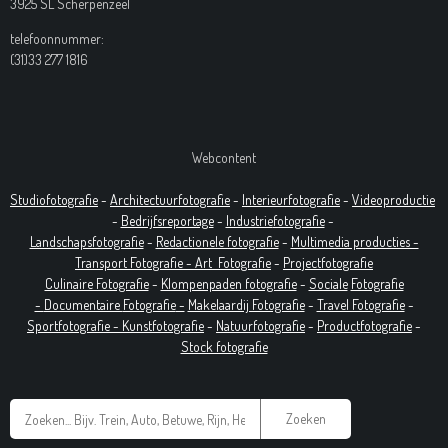
3925 SL Scherpenzeel
telefoonnummer:
(31)33 277 1816
Webcontent
Studiofotografie
-
Architectuurfotografie
-
Interieurfotografie
-
Videoproductie
-
Bedrijfsreportage
-
Industrie
fotografie
-
Landschapsfotografie
-
Redactionele fotografie
-
Multimedia producties -
T
ransport Fotografie -
Art
Fotografie
-
Projectfotografie
Culinaire Fotografie
-
Klompenpaden fotografie
-
Sociale
Fotografie
-
Documentaire
Fotografie
-
Makelaardij Fotografie
-
Travel Fotografie
-
Sportfotografie -
Kunstfotografie
-
Natuurfotografie
-
Productfotografie
-
Stock fotografie
Zoeken