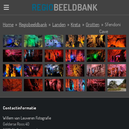
REGIO
BEELDBANK
Ga
direct
naar
Home
»
Regiobeeldbank
»
Landen
»
Kreta
»
Grotten
»
Sfendoni
de
Cave
hoofdinhoud
Contactinformatie
Willem van Leuveren Fotografie
Gelderse Roos 40