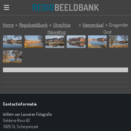
REGIO
BEELDBANK
Ga
direct
naar
Home
»
Regiobeeldbank
»
Utrechtse
»
Veenendaal
»
Dragonder
de
Heuvelrug
Oost
hoofdinhoud
Contactinformatie
Willem van Leuveren Fotografie
Gelderse Roos 40
3925 SL Scherpenzeel