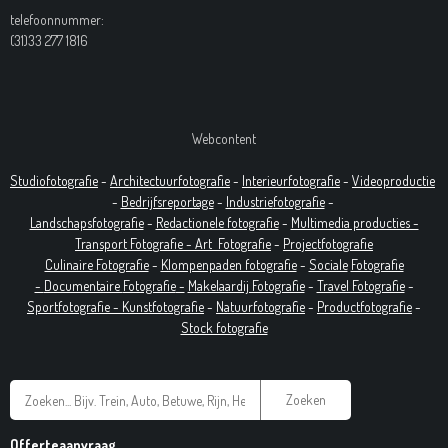
telefoonnummer:
(31)33 277 1816
Webcontent
Studiofotografie
-
Architectuurfotografie
-
Interieurfotografie
-
Videoproductie
-
Bedrijfsreportage
-
Industrie
fotografie
-
Landschapsfotografie
-
Redactionele fotografie
-
Multimedia producties -
T
ransport Fotografie -
Art
Fotografie
-
Projectfotografie
Culinaire Fotografie
-
Klompenpaden fotografie
-
Sociale
Fotografie
-
Documentaire
Fotografie
-
Makelaardij Fotografie
-
Travel Fotografie
-
Sportfotografie -
Kunstfotografie
-
Natuurfotografie
-
Productfotografie
-
Stock fotografie
Zoeken
Offerteaanvraag