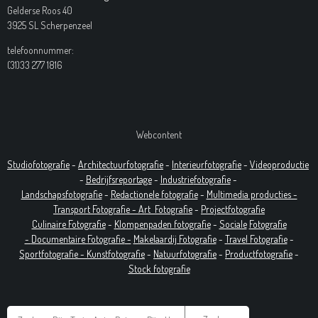
Gelderse Roos 40
3925 SL Scherpenzeel
telefoonnummer:
(31)33 277 1816
Webcontent
Studiofotografie
-
Architectuurfotografie
-
Interieurfotografie
-
Videoproductie
-
Bedrijfsreportage
-
Industrie
fotografie
-
Landschapsfotografie
-
Redactionele fotografie
-
Multimedia producties -
T
ransport Fotografie -
Art
Fotografie
-
Projectfotografie
Culinaire Fotografie
-
Klompenpaden fotografie
-
Sociale
Fotografie
-
Documentaire
Fotografie
-
Makelaardij Fotografie
-
Travel Fotografie
-
Sportfotografie -
Kunstfotografie
-
Natuurfotografie
-
Productfotografie
-
Stock fotografie