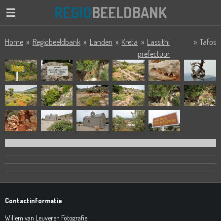
REGIO
BEELDBANK
Ga
direct
naar
Home
»
Regiobeeldbank
»
Landen
»
Kreta
»
Lassithi
»
Tafos
de
prefectuur
hoofdinhoud
Contactinformatie
Willem van Leuveren Fotografie