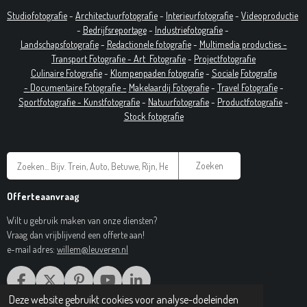
Studiofotografie
-
Architectuurfotografie
-
Interieurfotografie
-
Videoproductie
-
Bedrijfsreportage
-
Industrie
fotografie
-
Landschapsfotografie
-
Redactionele fotografie
-
Multimedia producties -
T
ransport Fotografie -
Art
Fotografie
-
Projectfotografie
Culinaire Fotografie
-
Klompenpaden fotografie
-
Sociale
Fotografie
-
Documentaire
Fotografie
-
Makelaardij Fotografie
-
Travel Fotografie
-
Sportfotografie -
Kunstfotografie
-
Natuurfotografie
-
Productfotografie
-
Stock fotografie
Zoeken
Offerteaanvraag
Wilt u gebruik maken van onze diensten?
Vraag dan vrijblijvend een offerte aan!
e-mail adres:
willem@leuveren.nl
F
X
P
Y
L
A
I
O
I
Deze website gebruikt cookies voor analyse-doeleinden
© 2017 Regiobeeldbank.nl