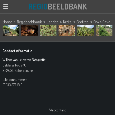
REGIO
BEELDBANK
Ga
direct
naar
Home
»
Regiobeeldbank
»
Landen
»
Kreta
»
Grotten
»
Doxa Cave
de
hoofdinhoud
Contactinformatie
Willem van Leuveren Fotografie
Gelderse Roos 40
3925 SL Scherpenzeel
telefoonnummer:
(31)33 277 1816
Webcontent