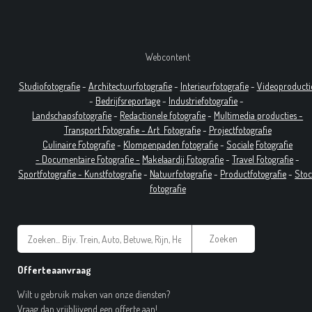
Webcontent
Studiofotografie
-
Architectuurfotografie
-
Interieurfotografie
-
Videoproducti
-
Bedrijfsreportage
-
Industrie
fotografie
-
Landschapsfotografie
-
Redactionele fotografie
-
Multimedia producties -
T
ransport Fotografie -
Art
Fotografie
-
Projectfotografie
Culinaire Fotografie
-
Klompenpaden fotografie
-
Sociale
Fotografie
-
Documentaire
Fotografie
-
Makelaardij Fotografie
-
Travel Fotografie
-
Sportfotografie -
Kunstfotografie
-
Natuurfotografie
-
Productfotografie
-
Sto
fotografie
Zoeken
Offerteaanvraag
Wilt u gebruik maken van onze diensten?
Vraag dan vrijblijvend een offerte aan!