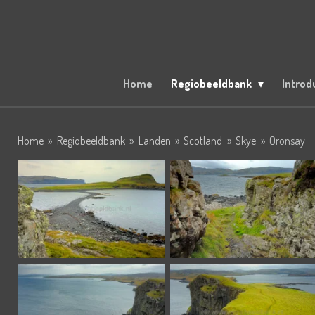
Ga
direct
naar
de
hoofdinhoud
Home
Regiobeeldbank
Introd
Home
»
Regiobeeldbank
»
Landen
»
Scotland
»
Skye
»
Oronsay