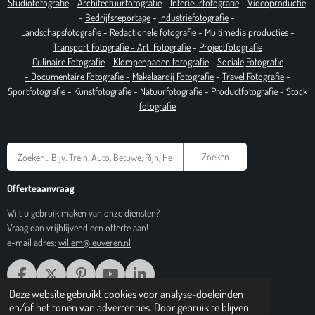
Studiofotografie
-
Architectuurfotografie
-
Interieurfotografie
-
Videoproductie
-
Bedrijfsreportage
-
Industrie
fotografie
-
Landschapsfotografie
-
Redactionele fotografie
-
Multimedia producties -
T
ransport Fotografie -
Art
Fotografie
-
Projectfotografie
Culinaire Fotografie
-
Klompenpaden fotografie
-
Sociale
Fotografie
-
Documentaire
Fotografie
-
Makelaardij Fotografie
-
Travel Fotografie
-
Sportfotografie -
Kunstfotografie
-
Natuurfotografie
-
Productfotografie
-
Stock
fotografie
Zoeken
Offerteaanvraag
Wilt u gebruik maken van onze diensten?
Vraag dan vrijblijvend een offerte aan!
e-mail adres:
willem@leuveren.nl
F
X
P
Y
L
A
I
O
I
Deze website gebruikt cookies voor analyse-doeleinden
© 2017 Regiobeeldbank.nl
C
N
U
N
en/of het tonen van advertenties. Door gebruik te blijven