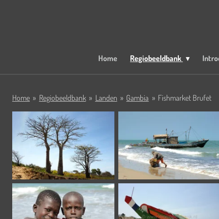
Ga
direct
naar
de
hoofdinhoud
Home
Regiobeeldbank
Intro
Home
»
Regiobeeldbank
»
Landen
»
Gambia
»
Fishmarket Brufet