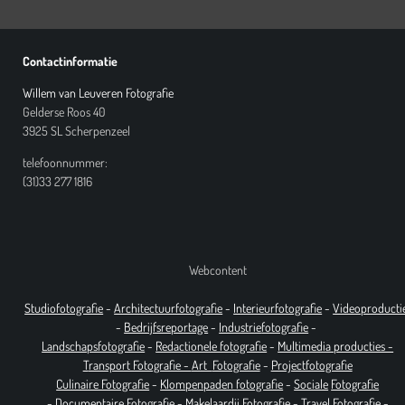
Contactinformatie
Willem van Leuveren Fotografie
Gelderse Roos 40
3925 SL Scherpenzeel
telefoonnummer:
(31)33 277 1816
Webcontent
Studiofotografie
-
Architectuurfotografie
-
Interieurfotografie
-
Videoproducti
-
Bedrijfsreportage
-
Industrie
fotografie
-
Landschapsfotografie
-
Redactionele fotografie
-
Multimedia producties -
T
ransport Fotografie -
Art
Fotografie
-
Projectfotografie
Culinaire Fotografie
-
Klompenpaden fotografie
-
Sociale
Fotografie
-
Documentaire
Fotografie
-
Makelaardij Fotografie
-
Travel Fotografie
-