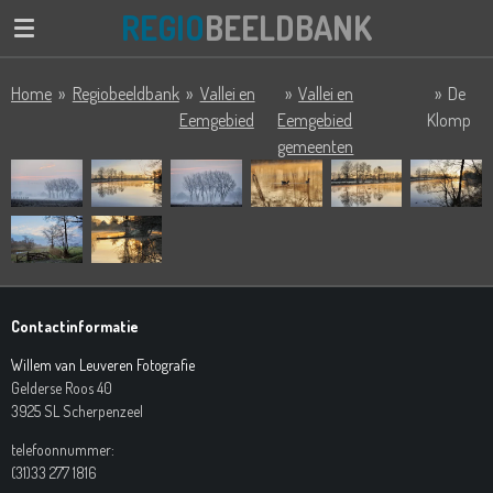
REGIO
BEELDBANK
Ga
direct
naar
Home
»
Regiobeeldbank
»
Vallei en
»
Vallei en
»
De
de
Eemgebied
Eemgebied
Klomp
hoofdinhoud
gemeenten
Contactinformatie
Willem van Leuveren Fotografie
Gelderse Roos 40
3925 SL Scherpenzeel
telefoonnummer:
(31)33 277 1816