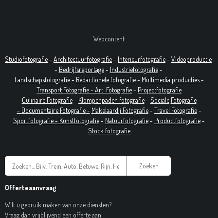
Webcontent
Studiofotografie
-
Architectuurfotografie
-
Interieurfotografie
-
Videoproductie
-
Bedrijfsreportage
-
Industrie
fotografie
-
Landschapsfotografie
-
Redactionele fotografie
-
Multimedia producties -
T
ransport Fotografie -
Art
Fotografie
-
Projectfotografie
Culinaire Fotografie
-
Klompenpaden fotografie
-
Sociale
Fotografie
-
Documentaire
Fotografie
-
Makelaardij Fotografie
-
Travel Fotografie
-
Sportfotografie -
Kunstfotografie
-
Natuurfotografie
-
Productfotografie
-
Stock fotografie
Zoeken
Offerteaanvraag
Wilt u gebruik maken van onze diensten?
Vraag dan vrijblijvend een offerte aan!